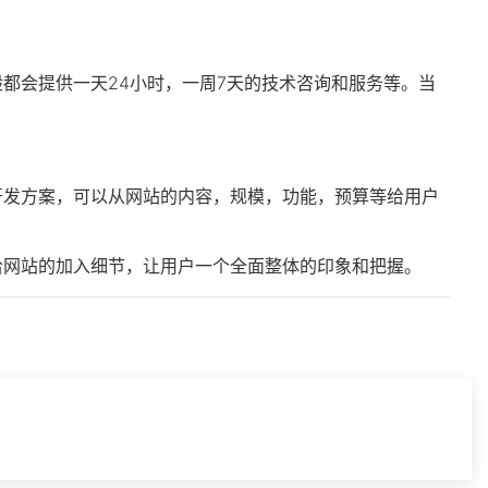
般都会提供一天24小时，一周7天的技术咨询和服务等。当
开发方案，可以从网站的内容，规模，功能，预算等给用户
给网站的加入细节，让用户一个全面整体的印象和把握。