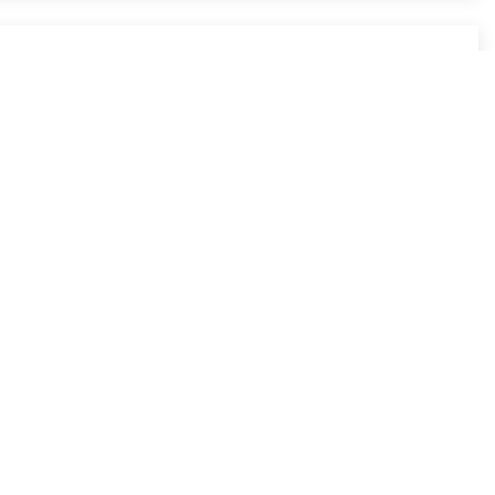
为什么说企业网站开发找正规开发公司比较好
北京网站开发公司能为客户提供哪些服务