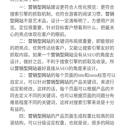
一：
营销型网站
建设更符合人性化预览：更符合
搜索引擎的抓取机制，也符合游客的阅读习惯，
营销
型网站
不是艺术品，设计一定清晰明了，方便用户浏
览。定位很重要，针对目标客户想看到什么，把最关
心的亮点体现在客户的眼前。
二：
营销型网站
的关键词布局很重要，即能很好
的把亮点、优势传达给客户，又能让搜索引擎友好的
抓取内容。如果一个
营销型网站
没有从SEO的角度去
设计，做好之后，不利于搜索引擎的抓取及收录。所
以
营销型网站
最好直接从SEO的角度来设计。
三：
营销型网站
的每个页面的title和meta标签可以
自定义，可以针对
营销型网站
的产品关键词，来进行
设定和修改，这样的话，每个页面可以根据产品的不
同去定义不同的关键词，也可以根据页面的问题分布
难易程度不同的关键词，这样对搜索引擎来说是十分
有益的。
四：
营销型网站
的产品页面生成权重比较高的目
录结构，可以分级设定权重，也就是说，很多的网站