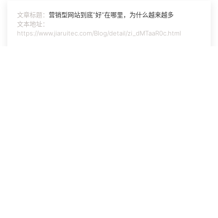
文章标题：
营销型网站到底“好”在哪里，为什么越来越多
文本地址：
https://www.jiaruitec.com/Blog/detail/zi_dMTaaR0c.html
相关文章:
营销型网站建设有三个问题值得注意
营销型网站建设最需要突出的要点
网站建设公司：网站建设核心内容是什么
营销型网站建设规划需要注意哪些
北京营销型网站建设的核心要点
营销型网站建设需要把握的要点
优化型网站建设有哪些优势
北京网站建设公司基业长青的法宝