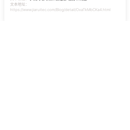
文本地址：
https://www.jiaruitec.com/Blog/detail/OxaTkMbCKa4.html
相关文章:
手机网站的制作要注意“瘦身和减重”
手机网站制作用来做企业网络营销的九大理由
北京专业网站制作价格一般是多少
免费咨询
如果您有软件开发/企业建站/个人网站建设的相关问题,请
留言咨询,我们将第一时间回复您