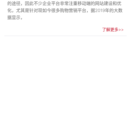
的途径，因此不少企业平台非常注重移动端的网站建设和优
化，尤其是针对现如今很多购物营销平台，据2019年的大数
据显示，
了解更多>>
手机网站建设有哪些注意事项
发布日期:
2021-05-13
浏览数:2499
随着互联网的发展，智能手机的应用，手机网站建设逐渐成
为一种趋势，现在很多企业都在积极的建立自己的手机网
站。因为移动端网站的用户量越来越大，在未来还有超过PC
端的趋势
了解更多>>
手机网站的制作要注意“瘦身和减重”