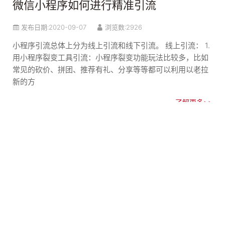
微信小程序如何进行精准引流
发布日期:
2020-09-07
浏览数:2926
小程序引流总体上分为线上引流和线下引流。 线上引流： 1.
用小程序裂变工具引流：小程序裂变功能玩法比较多，比如
常见的砍价、拼团、推荐有礼、分享等等都可以利用以老拉
新的方
了解更多>>
小程序怎么制作才能有用
发布日期:
2020-09-07
浏览数:3062
小程序在制作过程中，需要做到以下几点才能吸引更多的用
户： 1、打开速度 通常，我们在浏览网站的时候，如果一个
网站页面打开速度太慢，那么大多数人的选择都是关闭它去
看别的