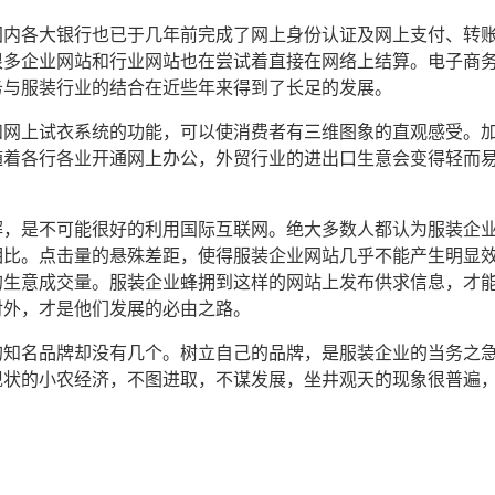
国内各大银行也已于几年前完成了网上身份认证及网上支付、转
很多企业网站和行业网站也在尝试着直接在网络上结算。
电子商
务
与
服装行业
的结合在近些年来得到了长足的发展。
和网上试衣系统的功能，可以使消费者有三维图象的直观感受。
随着各行各业开通网上办公，外贸行业的进出口生意会变得轻而
解，是不可能很好的利用国际互联网。绝大多数人都认为服装企
相比。点击量的悬殊差距，使得服装企业网站几乎不能产生明显
的生意成交量。服装企业蜂拥到这样的网站上发布供求信息，才
对外，才是他们发展的必由之路。
的知名品牌却没有几个。树立自己的品牌，是服装企业的当务之
现状的小农经济，不图进取，不谋发展，坐井观天的现象很普遍