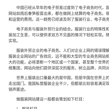
中国已经从早年的电子贸易过度到了
电子商务
时代，
网站如雨后春笋般冒出来，都在做网上结算的
电子商务
。
和运营的费用。这一趋势已经波及到了
服装行业
，
电子商
电子商务
与服装外贸行业的结合。
服装行业
的特殊性
装加工生意，可以使供求双方不见面的情况下轻松实现。
实现。
服装
外贸企业
的
电子商务
。人们对企业上网的错误理
服装企业网站的广告效应，远不能和大型的专业商务网站
大的功能，必将垄断一个地区或一个国家、甚至整个世界
络集团，网站向他们提供深层次的服务，树立品牌，共同
世界上服装出口量最大的是中国，但是中国在世界上
走出国门。我国私营服装企业不少，但都是比较容易满足
销声匿迹。
做服装网站建设一般都会策划如下栏目：
1、服装栏目