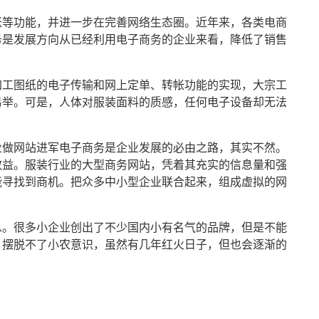
账等功能，并进一步在完善网络生态圈。近年来，各类电商
务
是发展方向从已经利用
电子商务
的企业来看，降低了销售
加工图纸的电子传输和网上定单、转帐功能的实现，大宗工
易举。可是，人体对服装面料的质感，任何电子设备却无法
业做网站进军
电子商务
是企业发展的必由之路，其实不然。
效益。
服装行业
的大型商务网站，凭着其充实的信息量和强
能寻找到商机。把众多中小型企业联合起来，组成虚拟的网
急。很多小企业创出了不少国内小有名气的品牌，但是不能
，摆脱不了小农意识，虽然有几年红火日子，但也会逐渐的